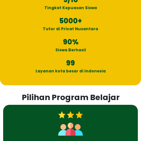
Tingkat Kepuasan Siswa
5000
+
Tutor di Privat Nusantara
90
%
Siswa Berhasil
99
Layanan kota besar di Indonesia
Pilihan Program Belajar