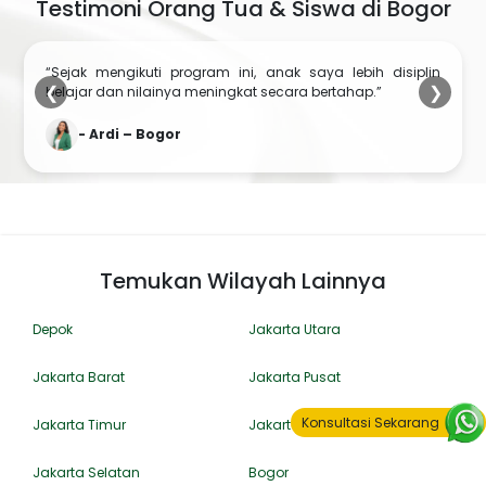
Testimoni Orang Tua & Siswa di Bogor
“Sejak mengikuti program ini, anak saya lebih disiplin
❮
❯
belajar dan nilainya meningkat secara bertahap.”
- Ardi – Bogor
Temukan Wilayah Lainnya
Depok
Jakarta Utara
Jakarta Barat
Jakarta Pusat
Konsultasi Sekarang
Jakarta Timur
Jakarta
Jakarta Selatan
Bogor